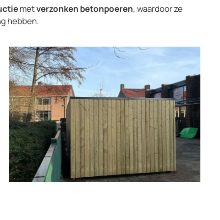
uctie
met
verzonken betonpoeren
, waardoor ze
ing hebben.
Vergroot