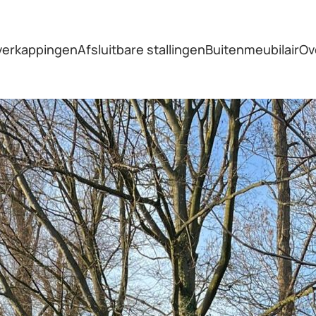
verkappingen
Afsluitbare stallingen
Buitenmeubilair
Ov