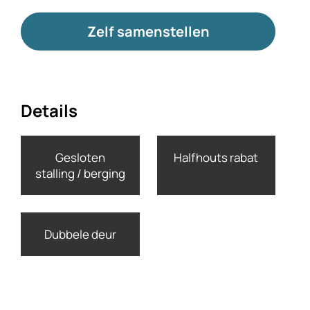
Zelf samenstellen
Details
Gesloten
Halfhouts rabat
stalling / berging
Dubbele deur