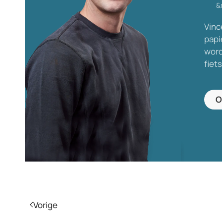
Vinc
papi
word
fiet
O
Vorige