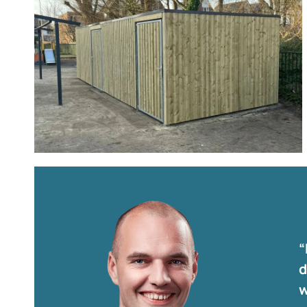
Vergroot
“
d
w